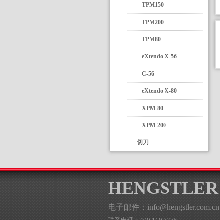
TPM150
TPM200
TPM80
eXtendo X-56
C-56
eXtendo X-80
XPM-80
XPM-200
切刀
HENGSTLER
电子邮件：info@hengstler.com.cn
联系电话：400 110 7375