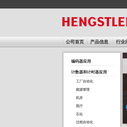
Skip
to
main
content
公司首页
产品信息
行业
行
编码器应用
业
计数器和计时器应用
应
工厂自动化
用
能源管理
机床
医疗
石化
过程自动化